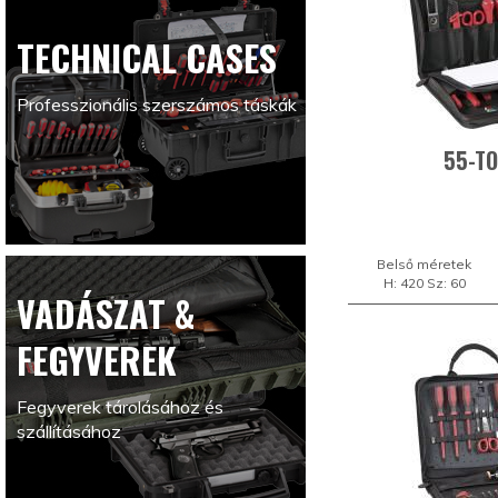
TECHNICAL CASES
Professzionális szerszámos táskák
55-TO
Belső méretek
H: 420 Sz: 60
VADÁSZAT &
FEGYVEREK
Fegyverek tárolásához és
szállításához