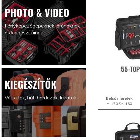
PHOTO & VIDEO
Fényképezőgépeknek, drónoknak
és kiegészítőinek
55-TOP
KIEGÉSZÍTŐK
Vállszíjak, háti hordozók, lakatok...
Belső méretek
H: 470 Sz: 160