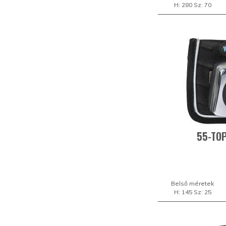
H: 280 Sz: 70
55-TOP
Belső méretek
H: 145 Sz: 25