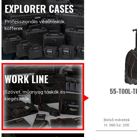
EXPLORER CASES
Professzionális védőtáskák,
kofferek
WORK LINE
55-TOOL-T
Szövet, műanyag táskák és
kiegészítők
Belső méretek
H: 360 Sz: 200