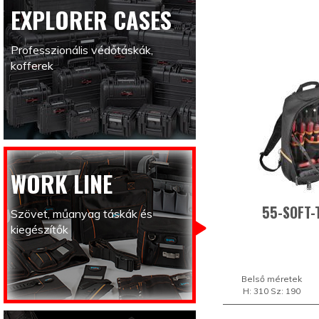
EXPLORER CASES
Professzionális védőtáskák,
kofferek
WORK LINE
55-SOFT-
Szövet, műanyag táskák és
kiegészítők
Belső méretek
H: 310 Sz: 190