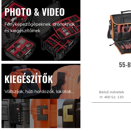
PHOTO & VIDEO
Fényképezőgépeknek, drónoknak
és kiegészítőinek
55-B
KIEGÉSZÍTŐK
Vállszíjak, háti hordozók, lakatok...
Belső méretek
H: 400 Sz: 130