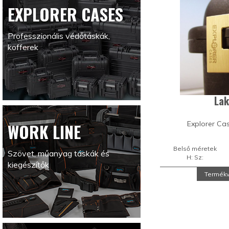
EXPLORER CASES
Professzionális védőtáskák,
kofferek
Lak
Explorer Ca
WORK LINE
Belső méretek
Szövet, műanyag táskák és
H: Sz:
kiegészítők
Termékv