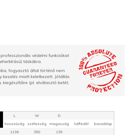
 professzionális védelmi funkciókat
 teherbírású) táskákra.
hiba, fogyasztó által történő nem
 kezelés miatt keletkezett. Jótállás
kiegészítőire (pl. elválasztó betét,
L
W
D
hosszúság
szélesség
magasság
lid/fedél
base/alap
1136
350
135