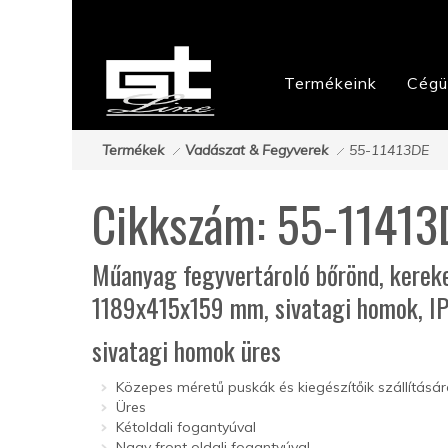
Termékeink
Cégü
Termékek
Vadászat & Fegyverek
55-11413DE
Cikkszám: 55-11413
Műanyag fegyvertároló bőrönd, kereke
1189x415x159 mm, sivatagi homok, I
sivatagi homok üres
Közepes méretű puskák és kiegészítőik szállításár
Üres
Kétoldali fogantyúval
Nagy front oldali fogantyúval