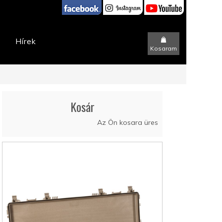
t
Hírek
Kosaram
Kosár
Az Ön kosara üres