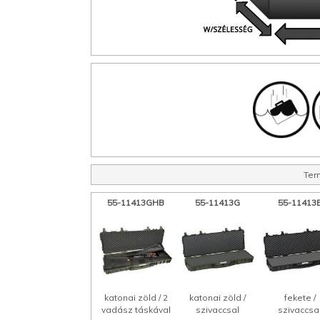
Ter
55-11413GHB
55-11413G
55-11413
katonai zöld / 2
katonai zöld /
fekete /
vadász táskával
szivaccsal
szivaccsa