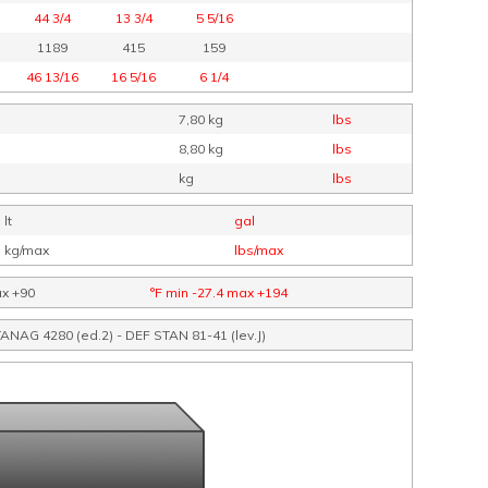
44 3/4
13 3/4
5 5/16
1189
415
159
46 13/16
16 5/16
6 1/4
7,80 kg
lbs
8,80 kg
lbs
kg
lbs
 lt
gal
3 kg/max
lbs/max
ax +90
°F min -27.4 max +194
TANAG 4280 (ed.2) - DEF STAN 81-41 (lev.J)