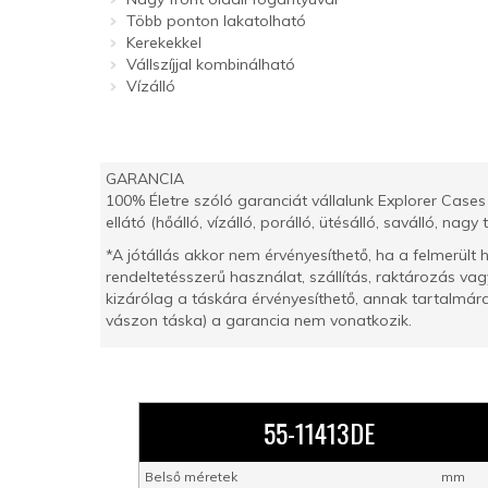
Több ponton lakatolható
Kerekekkel
Vállszíjjal kombinálható
Vízálló
GARANCIA
100% Életre szóló garanciát vállalunk Explorer Cases
ellátó (hőálló, vízálló, porálló, ütésálló, saválló, nagy
*A jótállás akkor nem érvényesíthető, ha a felmerült 
rendeltetésszerű használat, szállítás, raktározás vagy
kizárólag a táskára érvényesíthető, annak tartalmára, 
vászon táska) a garancia nem vonatkozik.
55-11413DE
Belső méretek
mm