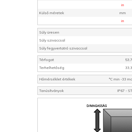
in
Külső méretek
mm
in
Súly üresen
Súly szivaccsal
Súly fegyvertatró szivaccsal
Térfogat
53,7
Terhelhetőség
33,
Hőmérséklet értékek
°C min -33 m
Tanúsítványok
IP67 - S