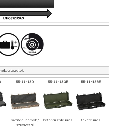
mékváltozatok
B
55-11413D
55-11413GE
55-11413BE
sivatagi homok /
katonai zöld üres
fekete üres
l
szivaccsal