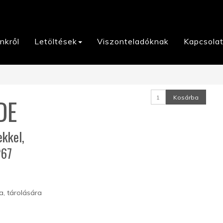
nkről
Letöltések
Viszonteladóknak
Kapcsola
Kosárba
DE
kkel,
P67
a, tárolására